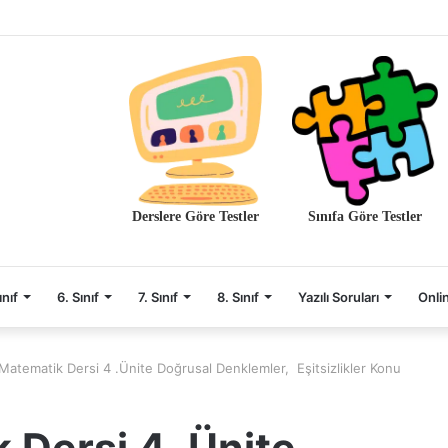
Derslere Göre Testler
Sınıfa Göre Testler
ınıf
6. Sınıf
7. Sınıf
8. Sınıf
Yazılı Soruları
Onli
 Matematik Dersi 4 .Ünite Doğrusal Denklemler, Eşitsizlikler Konu
 Dersi 4 .Ünite