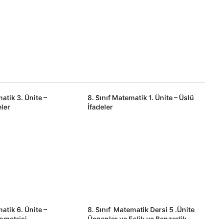
atik 3. Ünite –
8. Sınıf Matematik 1. Ünite – Üslü
eler
İfadeler
atik 6. Ünite –
8. Sınıf Matematik Dersi 5 .Ünite
metrisi
Üçgenler ve Eşlik ve Benzerlik