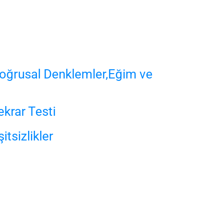
Doğrusal Denklemler,Eğim ve
ekrar Testi
itsizlikler