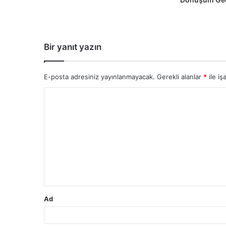
Bir yanıt yazın
E-posta adresiniz yayınlanmayacak.
Gerekli alanlar
*
ile iş
Y
o
r
u
m
*
Ad