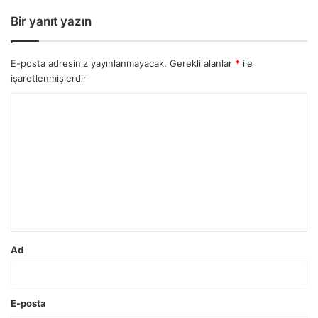
Bir yanıt yazın
E-posta adresiniz yayınlanmayacak.
Gerekli alanlar
*
ile
işaretlenmişlerdir
Y
o
r
u
m
*
Ad
E-posta