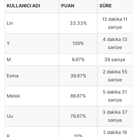
KULLANICI ADI
PUAN
SÜRE
12 dakika 11
Lin
33.33%
saniye
4 dakika 13
Y
100%
saniye
M
6.67%
38 saniye
2 dakika 55
Esma
36.67%
saniye
5 dakika 31
Melek
86.67%
saniye
3 dakika 37
Uu
76.67%
saniye
2 dakika 16
R
10%