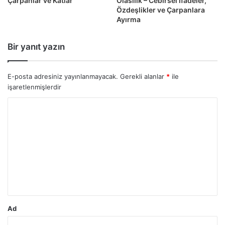
Çarpanlar ve Katlar
Olasılık – Cebirsel İfadeler,
Özdeşlikler ve Çarpanlara
Ayırma
Bir yanıt yazın
E-posta adresiniz yayınlanmayacak.
Gerekli alanlar
*
ile
işaretlenmişlerdir
Y
o
r
u
m
*
Ad