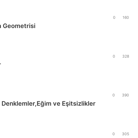
0
160
m Geometrisi
0
328
r
0
390
 Denklemler,Eğim ve Eşitsizlikler
0
305