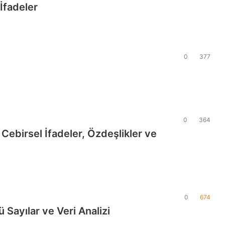
 İfadeler
0
377
0
364
– Cebirsel İfadeler, Özdeşlikler ve
0
674
 Sayılar ve Veri Analizi