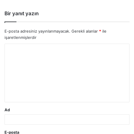
Bir yanıt yazın
E-posta adresiniz yayınlanmayacak.
Gerekli alanlar
*
ile
işaretlenmişlerdir
Y
o
r
u
m
*
Ad
E-posta