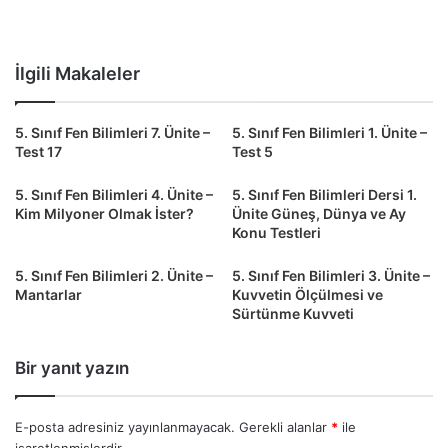
İlgili Makaleler
5. Sınıf Fen Bilimleri 7. Ünite –
5. Sınıf Fen Bilimleri 1. Ünite –
Test 17
Test 5
5. Sınıf Fen Bilimleri 4. Ünite –
5. Sınıf Fen Bilimleri Dersi 1.
Kim Milyoner Olmak İster?
Ünite Güneş, Dünya ve Ay
Konu Testleri
5. Sınıf Fen Bilimleri 2. Ünite –
5. Sınıf Fen Bilimleri 3. Ünite –
Mantarlar
Kuvvetin Ölçülmesi ve
Sürtünme Kuvveti
Bir yanıt yazın
E-posta adresiniz yayınlanmayacak.
Gerekli alanlar
*
ile
işaretlenmişlerdir