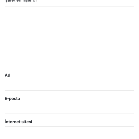
Y
o
r
u
m
*
Ad
E-posta
İnternet sitesi