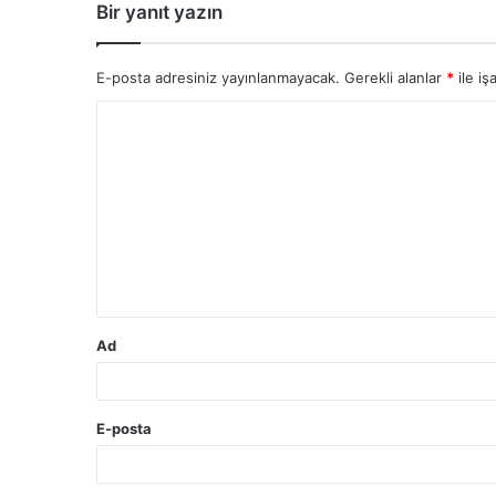
Bir yanıt yazın
E-posta adresiniz yayınlanmayacak.
Gerekli alanlar
*
ile iş
Y
o
r
u
m
*
Ad
E-posta