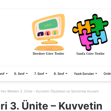
Derslere Göre Testler
Sınıfa Göre Testler
ınıf
6. Sınıf
7. Sınıf
8. Sınıf
Yazılı Soruları
Onli
f Fen Bilimleri 3. Ünite – Kuvvetin Ölçülmesi ve Sürtünme Kuvveti
eri 3. Ünite – Kuvvetin