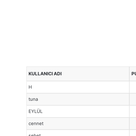
KULLANICI ADI
P
H
tuna
EYLÜL
cennet
şehet