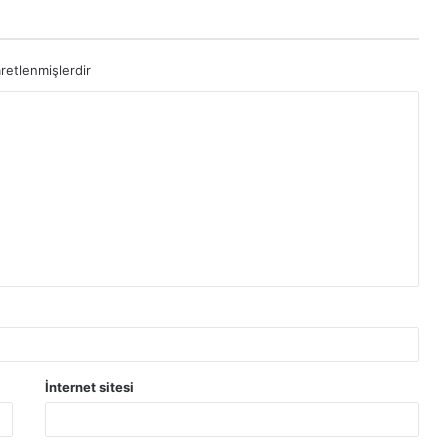
aretlenmişlerdir
İnternet sitesi