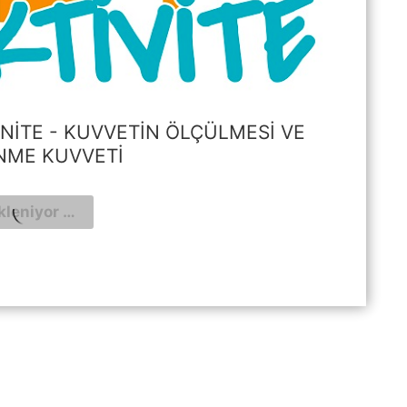
. ÜNITE - KUVVETIN ÖLÇÜLMESI VE
NME KUVVETI