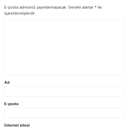
E-posta adresiniz yayınlanmayacak.
Gerekli alanlar
*
ile
işaretlenmişlerdir
Y
o
r
u
m
*
Ad
E-posta
İnternet sitesi