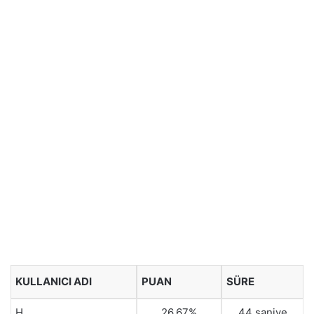
KULLANICI ADI
PUAN
SÜRE
H
26.67%
44 saniye