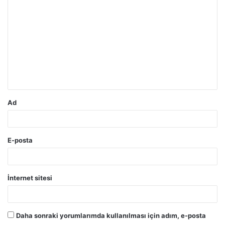
o
r
u
m
*
Ad
E-posta
İnternet sitesi
Daha sonraki yorumlarımda kullanılması için adım, e-posta