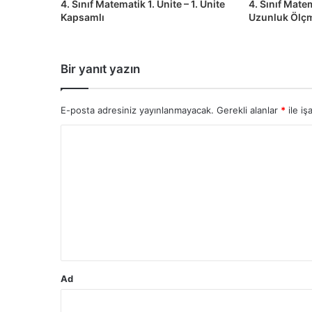
4. Sınıf Matematik 1. Ünite – 1. Ünite
4. Sınıf Matem
Kapsamlı
Uzunluk Ölç
Bir yanıt yazın
E-posta adresiniz yayınlanmayacak.
Gerekli alanlar
*
ile iş
Y
o
r
u
m
*
Ad