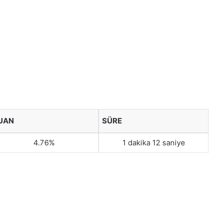
UAN
SÜRE
4.76%
1 dakika 12 saniye