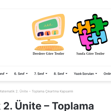
Derslere Göre Testler
Sınıfa Göre Testler
ınıf
6. Sınıf
7. Sınıf
8. Sınıf
Yazılı Soruları
Onli
 Matematik 2. Ünite – Toplama Çıkartma Kapsamlı
 2. Ünite – Toplama