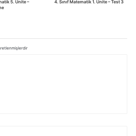
atik 5. Ünite –
4. Sınıf Matematik 1. Ünite – Test 3
me
aretlenmişlerdir