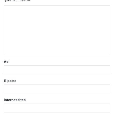
Y
o
r
u
m
*
Ad
E-posta
İnternet sitesi