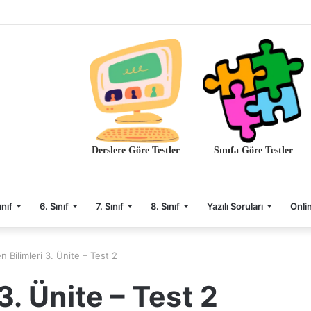
Derslere Göre Testler
Sınıfa Göre Testler
ınıf
6. Sınıf
7. Sınıf
8. Sınıf
Yazılı Soruları
Onli
en Bilimleri 3. Ünite – Test 2
 3. Ünite – Test 2