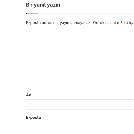
Bir yanıt yazın
E-posta adresiniz yayınlanmayacak.
Gerekli alanlar
*
ile iş
Y
o
r
u
m
*
Ad
E-posta