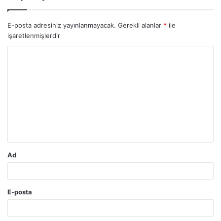
E-posta adresiniz yayınlanmayacak.
Gerekli alanlar
*
ile
işaretlenmişlerdir
Y
o
r
u
m
*
Ad
E-posta