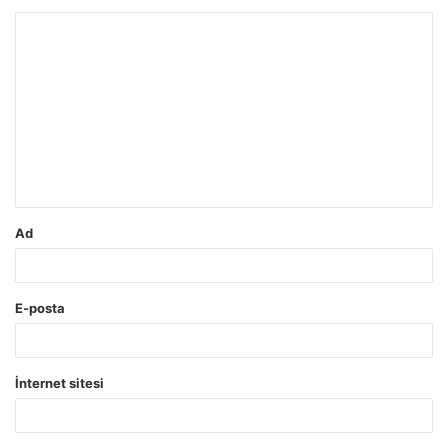
Y
o
r
u
m
*
Ad
E-posta
İnternet sitesi