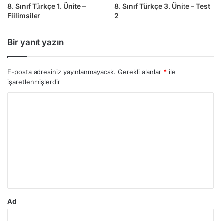
8. Sınıf Türkçe 1. Ünite –
8. Sınıf Türkçe 3. Ünite – Test
Fiilimsiler
2
Bir yanıt yazın
E-posta adresiniz yayınlanmayacak.
Gerekli alanlar
*
ile
işaretlenmişlerdir
Y
o
r
u
m
*
Ad