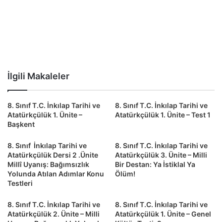
İlgili Makaleler
8. Sınıf T.C. İnkılap Tarihi ve
8. Sınıf T.C. İnkılap Tarihi ve
Atatürkçülük 1. Ünite –
Atatürkçülük 1. Ünite – Test 1
Başkent
8. Sınıf İnkılap Tarihi ve
8. Sınıf T.C. İnkılap Tarihi ve
Atatürkçülük Dersi 2 .Ünite
Atatürkçülük 3. Ünite – Milli
Millî Uyanış: Bağımsızlık
Bir Destan: Ya İstiklal Ya
Yolunda Atılan Adımlar Konu
Ölüm!
Testleri
8. Sınıf T.C. İnkılap Tarihi ve
8. Sınıf T.C. İnkılap Tarihi ve
Atatürkçülük 2. Ünite – Milli
Atatürkçülük 1. Ünite – Genel