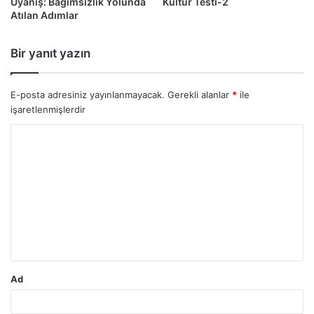
Uyanış: Bağımsızlık Yolunda
Kültür Testi-2
Atılan Adımlar
Bir yanıt yazın
E-posta adresiniz yayınlanmayacak.
Gerekli alanlar
*
ile
işaretlenmişlerdir
Y
o
r
u
m
*
Ad