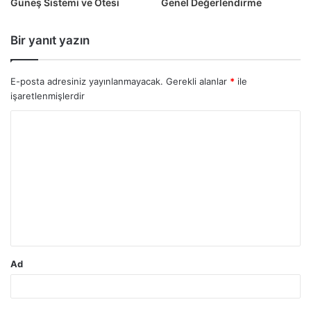
Güneş Sistemi ve Ötesi
Genel Değerlendirme
Bir yanıt yazın
E-posta adresiniz yayınlanmayacak.
Gerekli alanlar
*
ile
işaretlenmişlerdir
Y
o
r
u
m
*
Ad