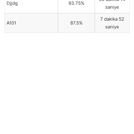
Djjdg
93.75%
saniye
7 dakika 52
A101
87.5%
saniye