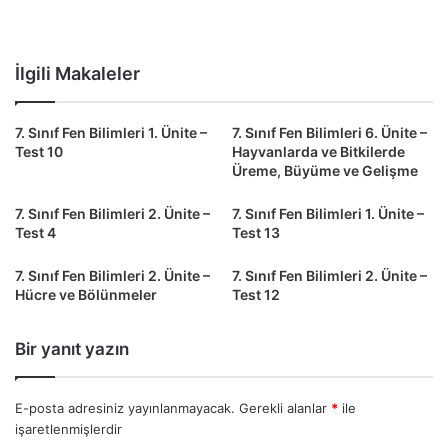
İlgili Makaleler
7. Sınıf Fen Bilimleri 1. Ünite –
7. Sınıf Fen Bilimleri 6. Ünite –
Test 10
Hayvanlarda ve Bitkilerde
Üreme, Büyüme ve Gelişme
7. Sınıf Fen Bilimleri 2. Ünite –
7. Sınıf Fen Bilimleri 1. Ünite –
Test 4
Test 13
7. Sınıf Fen Bilimleri 2. Ünite –
7. Sınıf Fen Bilimleri 2. Ünite –
Hücre ve Bölünmeler
Test 12
Bir yanıt yazın
E-posta adresiniz yayınlanmayacak.
Gerekli alanlar
*
ile
işaretlenmişlerdir