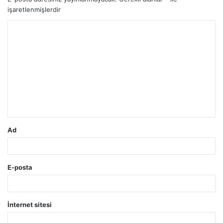
işaretlenmişlerdir
Y
o
r
u
m
*
Ad
E-posta
İnternet sitesi