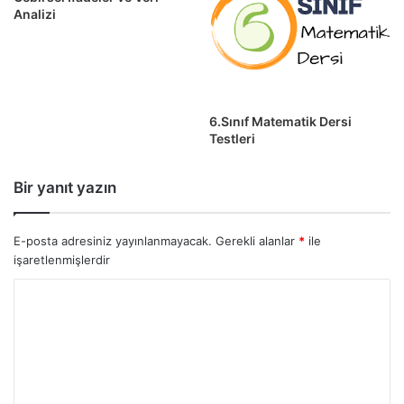
Analizi
6.Sınıf Matematik Dersi
Testleri
Bir yanıt yazın
E-posta adresiniz yayınlanmayacak.
Gerekli alanlar
*
ile
işaretlenmişlerdir
Y
o
r
u
m