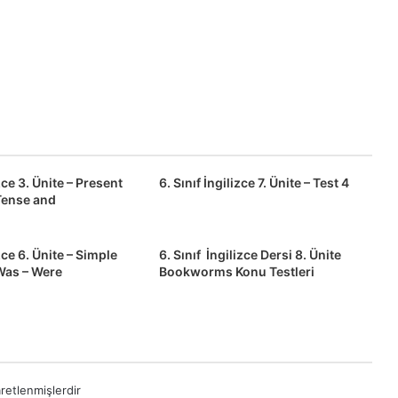
izce 3. Ünite – Present
6. Sınıf İngilizce 7. Ünite – Test 4
Tense and
izce 6. Ünite – Simple
6. Sınıf İngilizce Dersi 8. Ünite
Was – Were
Bookworms Konu Testleri
aretlenmişlerdir