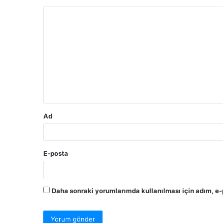
Y
o
r
u
m
*
Ad
E-posta
Daha sonraki yorumlarımda kullanılması için adım, e-