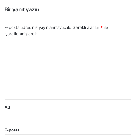
Bir yanıt yazın
E-posta adresiniz yayınlanmayacak.
Gerekli alanlar
*
ile
işaretlenmişlerdir
Y
o
r
u
m
*
Ad
E-posta