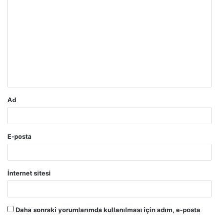
o
r
u
m
*
Ad
E-posta
İnternet sitesi
Daha sonraki yorumlarımda kullanılması için adım, e-posta