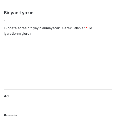
Bir yanıt yazın
E-posta adresiniz yayınlanmayacak.
Gerekli alanlar
*
ile
işaretlenmişlerdir
Y
o
r
u
m
*
Ad
E-posta