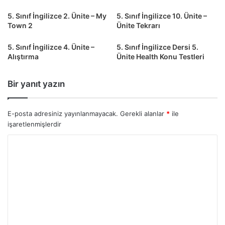
5. Sınıf İngilizce 2. Ünite – My
5. Sınıf İngilizce 10. Ünite –
Town 2
Ünite Tekrarı
5. Sınıf İngilizce 4. Ünite –
5. Sınıf İngilizce Dersi 5.
Alıştırma
Ünite Health Konu Testleri
Bir yanıt yazın
E-posta adresiniz yayınlanmayacak.
Gerekli alanlar
*
ile
işaretlenmişlerdir
Y
o
r
u
m
*