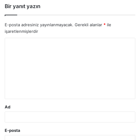
Bir yanıt yazın
E-posta adresiniz yayınlanmayacak.
Gerekli alanlar
*
ile
işaretlenmişlerdir
Y
o
r
u
m
*
Ad
E-posta