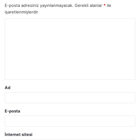
E-posta adresiniz yayınlanmayacak.
Gerekli alanlar
*
ile
işaretlenmişlerdir
Y
o
r
u
m
*
Ad
E-posta
İnternet sitesi