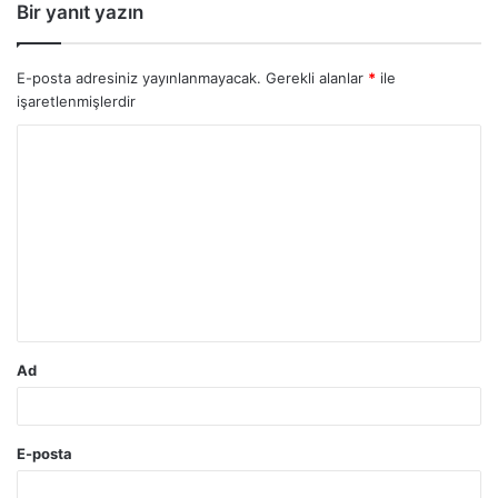
Bir yanıt yazın
E-posta adresiniz yayınlanmayacak.
Gerekli alanlar
*
ile
işaretlenmişlerdir
Y
o
r
u
m
*
Ad
E-posta