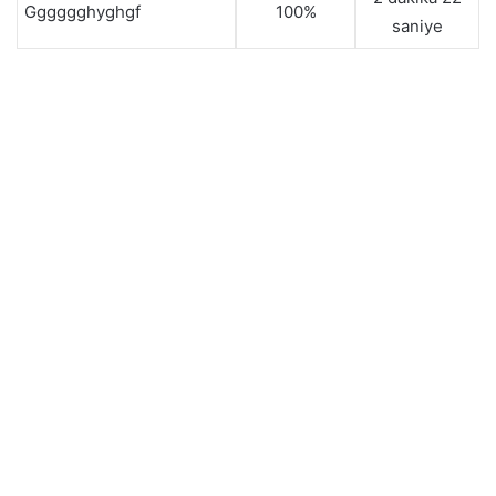
Gggggghyghgf
100%
saniye