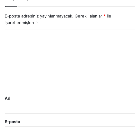
E-posta adresiniz yayınlanmayacak.
Gerekli alanlar
*
ile
işaretlenmişlerdir
Y
o
r
u
m
*
Ad
E-posta