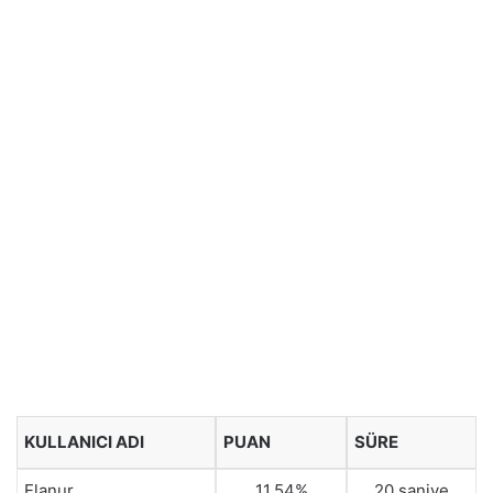
KULLANICI ADI
PUAN
SÜRE
Elanur
11.54%
20 saniye