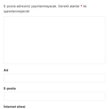
E-posta adresiniz yayınlanmayacak.
Gerekli alanlar
*
ile
işaretlenmişlerdir
Y
o
r
u
m
*
Ad
E-posta
İnternet sitesi