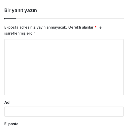
Bir yanıt yazın
E-posta adresiniz yayınlanmayacak.
Gerekli alanlar
*
ile
işaretlenmişlerdir
Y
o
r
u
m
*
Ad
E-posta