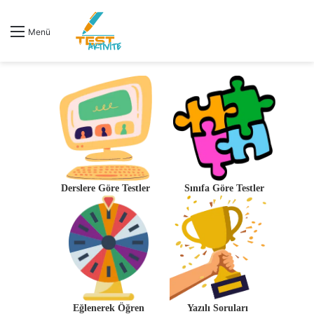
A
Menü
y
...
Derslere Göre Testler
Sınıfa Göre Testler
Eğlenerek Öğren
Yazılı Soruları