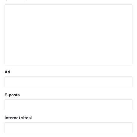
Y
o
r
u
m
*
Ad
E-posta
İnternet sitesi