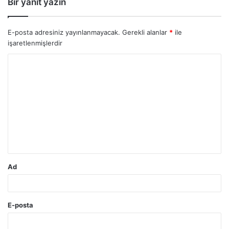
Bir yanıt yazın
E-posta adresiniz yayınlanmayacak.
Gerekli alanlar
*
ile
işaretlenmişlerdir
Y
o
r
u
m
*
Ad
E-posta