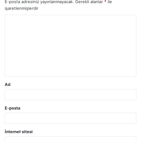
E-posta adresiniz yayınlanmayacak.
Gerekli alanlar
*
ile
işaretlenmişlerdir
Y
o
r
u
m
*
Ad
E-posta
İnternet sitesi