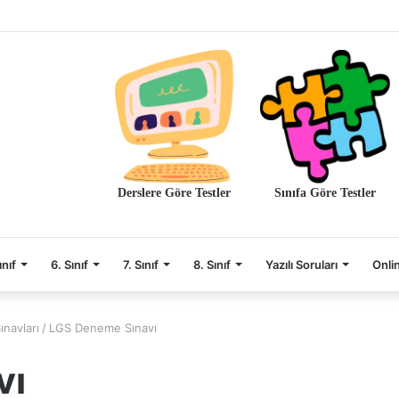
Derslere Göre Testler
Sınıfa Göre Testler
ınıf
6. Sınıf
7. Sınıf
8. Sınıf
Yazılı Soruları
Onli
ınavları
/
LGS Deneme Sınavı
vı