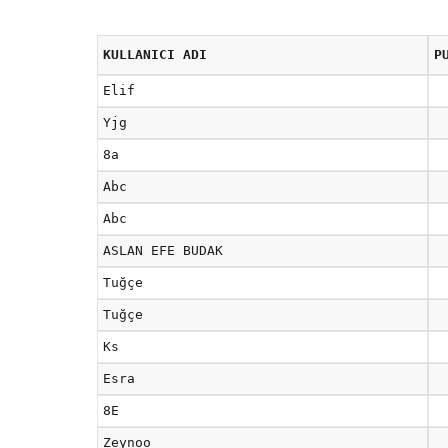
KULLANICI ADI
P
Elif
Yjg
8a
Abc
Abc
ASLAN EFE BUDAK
Tuğçe
Tuğçe
Ks
Esra
8E
Zeynoo