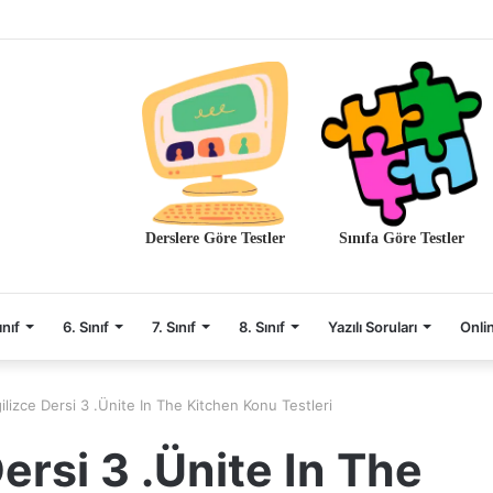
Derslere Göre Testler
Sınıfa Göre Testler
ınıf
6. Sınıf
7. Sınıf
8. Sınıf
Yazılı Soruları
Onli
gilizce Dersi 3 .Ünite In The Kitchen Konu Testleri
Dersi 3 .Ünite In The