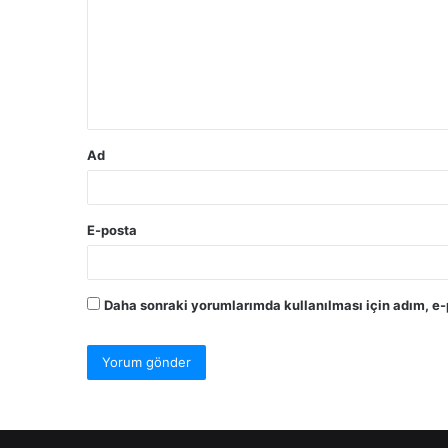
r
u
m
*
Ad
E-posta
Daha sonraki yorumlarımda kullanılması için adım, e-