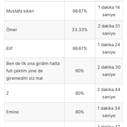
1 dakika 14
Mustafa siken
66.67%
saniye
2 dakika 51
Ömer
33.33%
saniye
1 dakika 24
Elif
66.67%
saniye
Ben de ilk ona girdim hatta
2 dakika 30
full çektim yine de
60%
saniye
giremedim siz mal
2 dakika 44
Z
80%
saniye
1 dakika 34
Emine
80%
saniye
1 dakika 47