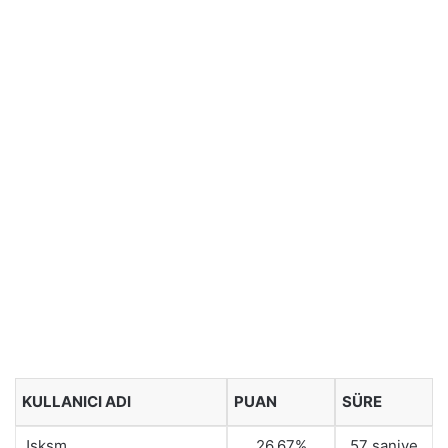
KULLANICI ADI
PUAN
SÜRE
Jsksm
26.67%
57 saniye