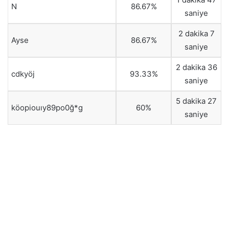
N
86.67%
saniye
2 dakika 7
Ayse
86.67%
saniye
2 dakika 36
cdkyöj
93.33%
saniye
5 dakika 27
köopiouıy89po0ğ*g
60%
saniye