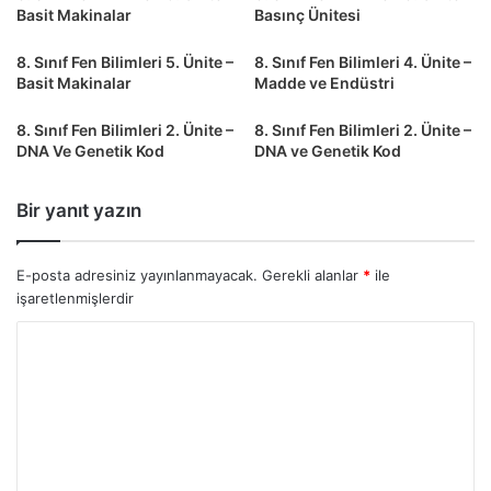
Basit Makinalar
Basınç Ünitesi
8. Sınıf Fen Bilimleri 5. Ünite –
8. Sınıf Fen Bilimleri 4. Ünite –
Basit Makinalar
Madde ve Endüstri
8. Sınıf Fen Bilimleri 2. Ünite –
8. Sınıf Fen Bilimleri 2. Ünite –
DNA Ve Genetik Kod
DNA ve Genetik Kod
Bir yanıt yazın
E-posta adresiniz yayınlanmayacak.
Gerekli alanlar
*
ile
işaretlenmişlerdir
Y
o
r
u
m