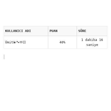
KULLANICI ADI
PUAN
SÜRE
1 dakika 16
Ümit💫🐾🫶🏻
40%
saniye