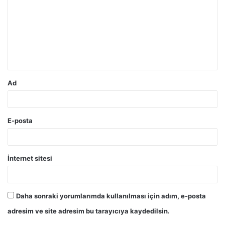
r
u
m
*
Ad
E-posta
İnternet sitesi
Daha sonraki yorumlarımda kullanılması için adım, e-posta
adresim ve site adresim bu tarayıcıya kaydedilsin.