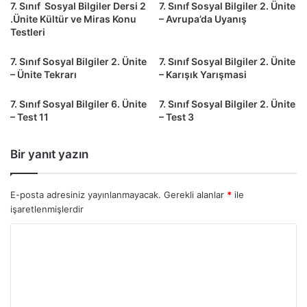
7. Sınıf Sosyal Bilgiler Dersi 2
7. Sınıf Sosyal Bilgiler 2. Ünite
.Ünite Kültür ve Miras Konu
– Avrupa’da Uyanış
Testleri
7. Sınıf Sosyal Bilgiler 2. Ünite
7. Sınıf Sosyal Bilgiler 2. Ünite
– Ünite Tekrarı
– Karışık Yarışmasi
7. Sınıf Sosyal Bilgiler 6. Ünite
7. Sınıf Sosyal Bilgiler 2. Ünite
– Test 11
– Test 3
Bir yanıt yazın
E-posta adresiniz yayınlanmayacak.
Gerekli alanlar
*
ile
işaretlenmişlerdir
Y
o
r
u