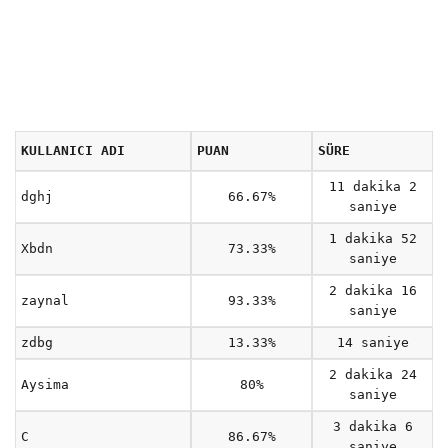
KULLANICI ADI
PUAN
SÜRE
11 dakika 2
dghj
66.67%
saniye
1 dakika 52
Xbdn
73.33%
saniye
2 dakika 16
zaynal
93.33%
saniye
zdbg
13.33%
14 saniye
2 dakika 24
Aysima
80%
saniye
3 dakika 6
C
86.67%
saniye