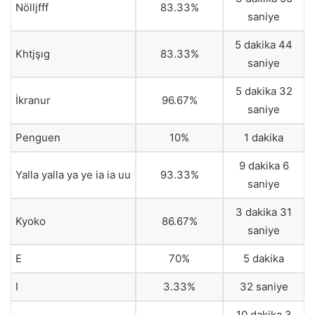
Nölljfff
83.33%
saniye
5 dakika 44
Khtjşıg
83.33%
saniye
5 dakika 32
İkranur
96.67%
saniye
Penguen
10%
1 dakika
9 dakika 6
Yalla yalla ya ye ia ia uu
93.33%
saniye
3 dakika 31
Kyoko
86.67%
saniye
E
70%
5 dakika
I
3.33%
32 saniye
10 dakika 3