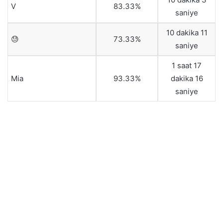
V
83.33%
saniye
10 dakika 11
😓
73.33%
saniye
1 saat 17
Mia
93.33%
dakika 16
saniye