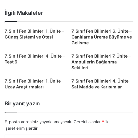
İlgili Makaleler
7. Sınıf Fen Bilimleri 1. Ünite –
7. Sınıf Fen Bilimleri 6. Ünite –
Güneş Sistemi ve Ötesi
Canlılarda Üreme Büyüme ve
Gelişme
7. Sınıf Fen Bilimleri 4. Ünite –
7. Sınıf Fen Bilimleri 7. Ünite –
Test 6
Ampullerin Bağlanma
Şekilleri
7. Sınıf Fen Bilimleri 1. Ünite –
7. Sınıf Fen Bilimleri 4. Ünite –
Uzay Araştırmaları
Saf Madde ve Karışımlar
Bir yanıt yazın
E-posta adresiniz yayınlanmayacak.
Gerekli alanlar
*
ile
işaretlenmişlerdir