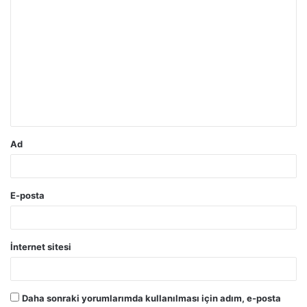
Y
o
r
u
m
*
Ad
E-posta
İnternet sitesi
Daha sonraki yorumlarımda kullanılması için adım, e-posta