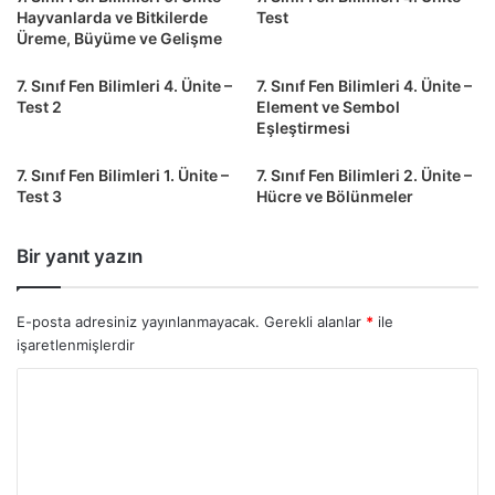
Hayvanlarda ve Bitkilerde
Test
Üreme, Büyüme ve Gelişme
7. Sınıf Fen Bilimleri 4. Ünite –
7. Sınıf Fen Bilimleri 4. Ünite –
Test 2
Element ve Sembol
Eşleştirmesi
7. Sınıf Fen Bilimleri 1. Ünite –
7. Sınıf Fen Bilimleri 2. Ünite –
Test 3
Hücre ve Bölünmeler
Bir yanıt yazın
E-posta adresiniz yayınlanmayacak.
Gerekli alanlar
*
ile
işaretlenmişlerdir
Y
o
r
u