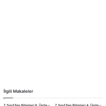
İlgili Makaleler
7. Sınıf Fen Bilimleri 6. Ünite –
7. Sınıf Fen Bilimleri 4. Ünite –