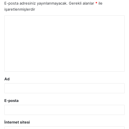
E-posta adresiniz yayınlanmayacak.
Gerekli alanlar
*
ile
işaretlenmişlerdir
Y
o
r
u
m
*
Ad
E-posta
İnternet sitesi