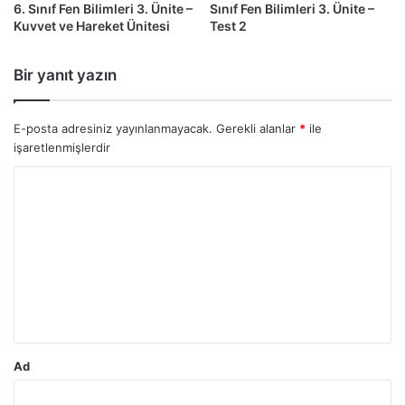
6. Sınıf Fen Bilimleri 3. Ünite –
Sınıf Fen Bilimleri 3. Ünite –
Kuvvet ve Hareket Ünitesi
Test 2
Bir yanıt yazın
E-posta adresiniz yayınlanmayacak.
Gerekli alanlar
*
ile
işaretlenmişlerdir
Y
o
r
u
m
*
Ad