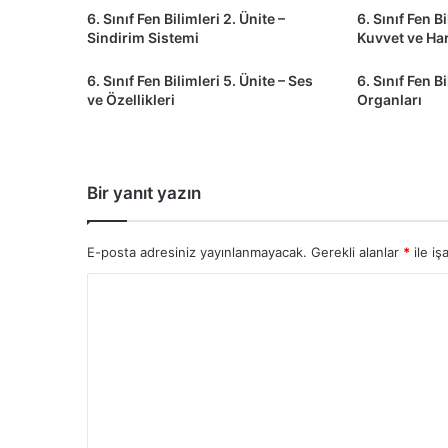
6. Sınıf Fen Bilimleri 2. Ünite –
6. Sınıf Fen Bi
Sindirim Sistemi
Kuvvet ve Ha
6. Sınıf Fen Bilimleri 5. Ünite – Ses
6. Sınıf Fen B
ve Özellikleri
Organları
Bir yanıt yazın
E-posta adresiniz yayınlanmayacak.
Gerekli alanlar
*
ile iş
Y
o
r
u
m
*