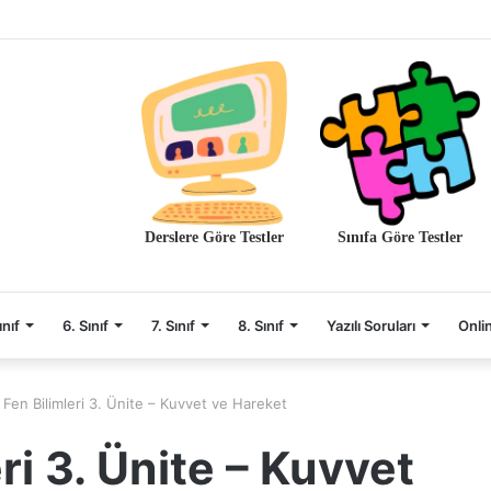
Derslere Göre Testler
Sınıfa Göre Testler
ınıf
6. Sınıf
7. Sınıf
8. Sınıf
Yazılı Soruları
Onli
f Fen Bilimleri 3. Ünite – Kuvvet ve Hareket
eri 3. Ünite – Kuvvet