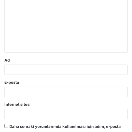
o
r
u
m
*
Ad
E-posta
İnternet sitesi
Daha sonraki yorumlarımda kullanılması için adım, e-posta