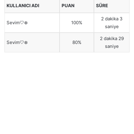
KULLANICI ADI
PUAN
SÜRE
2 dakika 3
Sevim🤍❄️
100%
saniye
2 dakika 29
Sevim🤍❄️
80%
saniye