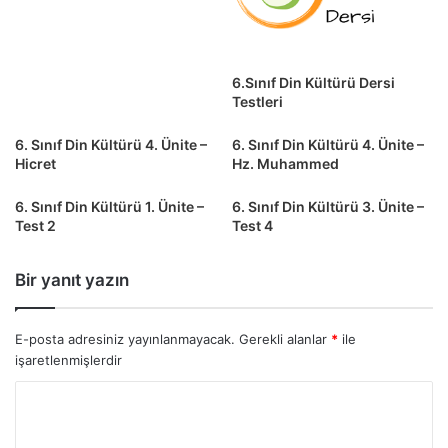
6.Sınıf Din Kültürü Dersi
Testleri
6. Sınıf Din Kültürü 4. Ünite –
6. Sınıf Din Kültürü 4. Ünite –
Hicret
Hz. Muhammed
6. Sınıf Din Kültürü 1. Ünite –
6. Sınıf Din Kültürü 3. Ünite –
Test 2
Test 4
Bir yanıt yazın
E-posta adresiniz yayınlanmayacak.
Gerekli alanlar
*
ile
işaretlenmişlerdir
Y
o