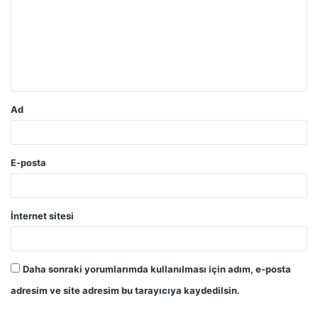
r
u
m
*
Ad
E-posta
İnternet sitesi
Daha sonraki yorumlarımda kullanılması için adım, e-posta
adresim ve site adresim bu tarayıcıya kaydedilsin.