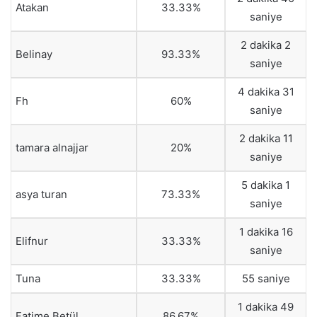
Atakan
33.33%
saniye
2 dakika 2
Belinay
93.33%
saniye
4 dakika 31
Fh
60%
saniye
2 dakika 11
tamara alnajjar
20%
saniye
5 dakika 1
asya turan
73.33%
saniye
1 dakika 16
Elifnur
33.33%
saniye
Tuna
33.33%
55 saniye
1 dakika 49
Fatime Betül
86.67%