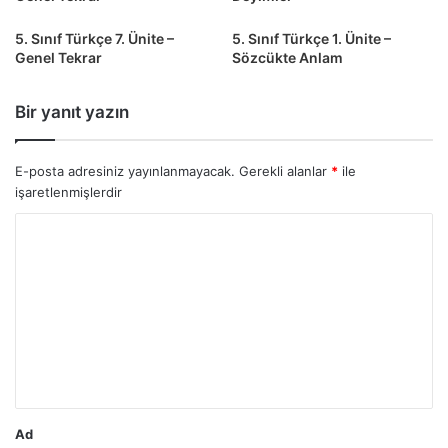
5. Sınıf Türkçe 7. Ünite –
5. Sınıf Türkçe 1. Ünite –
Genel Tekrar
Sözcükte Anlam
Bir yanıt yazın
E-posta adresiniz yayınlanmayacak.
Gerekli alanlar
*
ile
işaretlenmişlerdir
Y
o
r
u
m
*
Ad